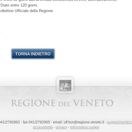
 Stato entro 120 giorni;
ollettino Ufficiale della Regione.
f
TORNA INDIETRO
 041/2792862 - fax 041/2792905 - email: uff.bur@regione.veneto.it -
suggerimenti/c
accessibilità
-
privacy
-
Informativa cookie