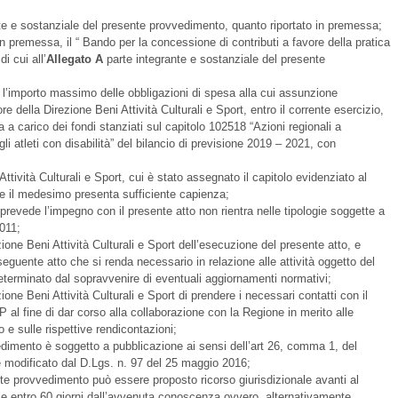
nte e sostanziale del presente provvedimento, quanto riportato in premessa;
 in premessa, il “ Bando per la concessione di contributi a favore della pratica
di cui all’
Allegato A
parte integrante e sostanziale del presente
 l’importo massimo delle obbligazioni di spesa alla cui assunzione
ore della Direzione Beni Attività Culturali e Sport, entro il corrente esercizio,
 a carico dei fondi stanziati sul capitolo 102518 “Azioni regionali a
li atleti con disabilità” del bilancio di previsione 2019 – 2021, con
Attività Culturali e Sport, cui è stato assegnato il capitolo evidenziato al
e il medesimo presenta sufficiente capienza;
 prevede l’impegno con il presente atto non rientra nelle tipologie soggette a
2011;
ezione Beni Attività Culturali e Sport dell’esecuzione del presente atto, e
seguente atto che si renda necessario in relazione alle attività oggetto del
erminato dal sopravvenire di eventuali aggiornamenti normativi;
ezione Beni Attività Culturali e Sport di prendere i necessari contatti con il
al fine di dar corso alla collaborazione con la Regione in merito alle
o e sulle rispettive rendicontazioni;
edimento è soggetto a pubblicazione ai sensi dell’art 26, comma 1, del
modificato dal D.Lgs. n. 97 del 25 maggio 2016;
nte provvedimento può essere proposto ricorso giurisdizionale avanti al
e entro 60 giorni dall’avvenuta conoscenza ovvero, alternativamente,