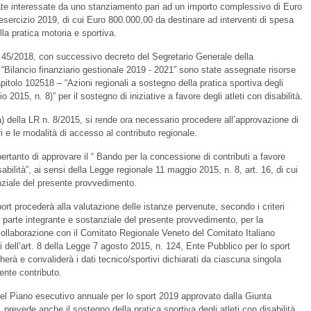
ate interessate da uno stanziamento pari ad un importo complessivo di Euro
esercizio 2019, di cui Euro 800.000,00 da destinare ad interventi di spesa
lla pratica motoria e sportiva.
. 45/2018, con successivo decreto del Segretario Generale della
Bilancio finanziario gestionale 2019 - 2021” sono state assegnate risorse
pitolo 102518 – “Azioni regionali a sostegno della pratica sportiva degli
o 2015, n. 8)” per il sostegno di iniziative a favore degli atleti con disabilità.
 a) della LR n. 8/2015, si rende ora necessario procedere all’approvazione di
i e le modalità di accesso al contributo regionale.
rtanto di approvare il “ Bando per la concessione di contributi a favore
isabilità”, ai sensi della Legge regionale 11 maggio 2015, n. 8, art. 16, di cui
nziale del presente provvedimento.
port procederà alla valutazione delle istanze pervenute, secondo i criteri
parte integrante e sostanziale del presente provvedimento, per la
 collaborazione con il Comitato Regionale Veneto del Comitato Italiano
 dell’art. 8 della Legge 7 agosto 2015, n. 124, Ente Pubblico per lo sport
cherà e convaliderà i dati tecnico/sportivi dichiarati da ciascuna singola
ente contributo.
del Piano esecutivo annuale per lo sport 2019 approvato dalla Giunta
i, prevede anche il sostegno della pratica sportiva degli atleti con disabilità.