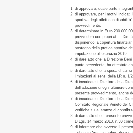
di approvare, quale parte integra
di approvare, per i motivi indicati
sportiva degli atleti con disabilità” 
provvedimento;
di determinare in Euro 200.000,00
provvederà con propri atti il Dirett
disponendo la copertura finanziaria
sostegno della pratica sportiva deg
imputazione all’esercizio 2019;
di dare atto che la Direzione Beni 
punto precedente, ha attestato ch
di dare atto che la spesa di cui si
limitazioni ai sensi della LR n. 1/
di incaricare il Direttore della Dir
dell’adozione di ogni ulteriore con
presente provvedimento, anche det
di incaricare il Direttore della Dir
Comitato Regionale Veneto del CIP 
verifiche sulle istanze di contribut
di dare atto che il presente provv
D.Lgs. 14 marzo 2013, n.33 come 
di informare che avverso il prese
Tribunale Amministrativo Regional