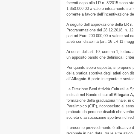
facenti capo alla LR n. 8/2015 sono st
1.850.000,00 a valere interamente sull’
corrente a favore dell’incentivazione de
A seguito dell’approvazione della LR n
Programmazione del 28.12.2018, n. 12 “
pari ad Euro 200.000,00 a valere sul ca
atleti con disabilità (art. 16 LR 11 maggi
Ai sensi dell’art. 10, comma 1, lettera
un apposito bando che definisca i criter
Per quanto sopra esposto, si propone pe
della pratica sportiva degli atleti con d
all’
Allegato A
parte integrante e sosta
La Direzione Beni Attività Culturali e S
indicati nel Bando di cui all’
Allegato A
,
formazione della graduatoria finale, in
Paralimpico (CIP), riconosciuto ai sensi
praticato da persone disabili che verifi
società o associazione sportiva richied
Il presente provvedimento è attuativo 
regionale in pari data, tra le altre azion