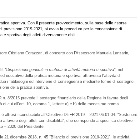
tica sportiva. Con il presente provvedimento, sulla base delle risorse
e di previsione 2019-2021, si avvia la procedura per la concessione di
ia e sportiva degli atleti diversamente abili.
sore Cristiano Corazzari, di concerto con l'Assessore Manuela Lanzarin,
 8,
“Disposizioni generali in materia di attività motoria e sportiva”
, nel
ed educativo della pratica motoria e sportiva, attraverso l’attività di
dua i fabbisogni ed interviene di conseguenza mediante forme di sostegno,
ione della pratica sportiva.
 LR n. 8/2015 prevede il sostegno finanziario della Regione in favore degli
tà di cui all’art. 10, comma 1, lettere a) e b) della medesima norma.
rola è altresì riconducibile all’Obiettivo DEFR 2019 – 2021 06.01.04: “Sostenere
va a favore degli atleti con disabilità”, che corrisponde a specifico obiettivo
5 – 2020 del Presidente.
e 21 dicembre 2018, n. 45 “Bilancio di previsione 2019-2021”, le attività