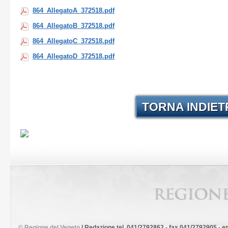
864_AllegatoA_372518.pdf
864_AllegatoB_372518.pdf
864_AllegatoC_372518.pdf
864_AllegatoD_372518.pdf
TORNA INDIE
©
Regione del Veneto
| Redazione tel. 041/2792862 - fax 041/2792905 - em