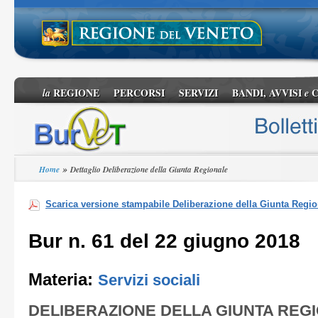
REGIONE
PERCORSI
SERVIZI
BANDI, AVVISI
C
la
e
»
Home
Dettaglio Deliberazione della Giunta Regionale
Scarica versione stampabile Deliberazione della Giunta Regio
Bur n. 61 del 22 giugno 2018
Materia:
Servizi sociali
DELIBERAZIONE DELLA GIUNTA REG