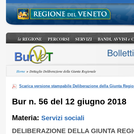
REGIONE
PERCORSI
SERVIZI
BANDI, AVVISI
C
la
e
»
Home
Dettaglio Deliberazione della Giunta Regionale
Scarica versione stampabile Deliberazione della Giunta Regio
Bur n. 56 del 12 giugno 2018
Materia:
Servizi sociali
DELIBERAZIONE DELLA GIUNTA REG