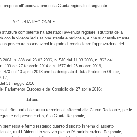
e e propone all'approvazione della Giunta regionale il seguente
LA GIUNTA REGIONALE
a struttura competente ha attestato l'avvenuta regolare istruttoria della
lità con la vigente legislazione statale e regionale, e che successivamente
n sono pervenute osservazioni in grado di pregiudicare l'approvazione del
004, n. 888 del 28.03.2006, n. 540 dell'11.03.2008, n. 863 del
n. 199 del 27 febbraio 2014 e n. 1677 del 26 ottobre 2016;
 473 del 10 aprile 2018 che ha designato il Data Protection Officer;
2012;
del 31 maggio 2016;
l Parlamento Europeo e del Consiglio del 27 aprile 2016;
delibera
sonali effettuati dalle strutture regionali afferenti alla Giunta Regionale, per le
egrante del presente atto, è la Giunta Regionale;
e in premessa e fermo restando quanto disposto in tema di assetto
nale, tutti i Dirigenti in servizio presso l'Amministrazione Regionale,