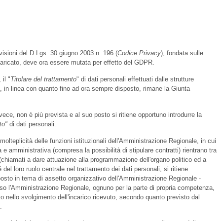
visioni del D.Lgs. 30 giugno 2003 n. 196 (
Codice Privacy
), fondata sulle
ncaricato, deve ora essere mutata per effetto del GDPR.
il "
Titolare del trattamento
" di dati personali effettuati dalle strutture
le, in linea con quanto fino ad ora sempre disposto, rimane la Giunta
nvece, non è più prevista e al suo posto si ritiene opportuno introdurre la
nto"
di dati personali.
olteplicità delle funzioni istituzionali dell'Amministrazione Regionale, in cui
a e amministrativa (compresa la possibilità di stipulare contratti) rientrano tra
(chiamati a dare attuazione alla programmazione dell'organo politico ed a
é del loro ruolo centrale nel trattamento dei dati personali, si ritiene
osto in tema di assetto organizzativo dell'Amministrazione Regionale -
resso l'Amministrazione Regionale, ognuno per la parte di propria competenza,
ato nello svolgimento dell'incarico ricevuto, secondo quanto previsto dal
.