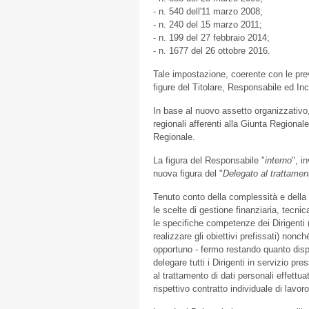
- n. 540 dell'11 marzo 2008;
- n. 240 del 15 marzo 2011;
- n. 199 del 27 febbraio 2014;
- n. 1677 del 26 ottobre 2016.
Tale impostazione, coerente con le pre
figure del Titolare, Responsabile ed I
In base al nuovo assetto organizzativo, 
regionali afferenti alla Giunta Regiona
Regionale.
La figura del Responsabile "
interno
", i
nuova figura del "
Delegato al trattame
Tenuto conto della complessità e della m
le scelte di gestione finanziaria, tecnic
le specifiche competenze dei Dirigenti 
realizzare gli obiettivi prefissati) nonch
opportuno - fermo restando quanto disp
delegare tutti i Dirigenti in servizio p
al trattamento di dati personali effettu
rispettivo contratto individuale di lavoro