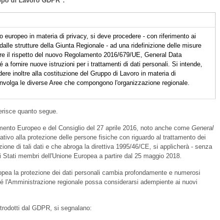
uppo di Lavoro GDPR".
 europeo in materia di privacy, si deve procedere - con riferimento ai
i dalle strutture della Giunta Regionale - ad una ridefinizione delle misure
are il rispetto del nuovo Regolamento 2016/679/UE, General Data
 fornire nuove istruzioni per i trattamenti di dati personali. Si intende,
re inoltre alla costituzione del Gruppo di Lavoro in materia di
nvolga le diverse Aree che compongono l'organizzazione regionale.
ferisce quanto segue.
ento Europeo e del Consiglio del 27 aprile 2016, noto anche come
General
tivo alla protezione delle persone fisiche con riguardo al trattamento dei
azione di tali dati e che abroga la direttiva 1995/46/CE, si applicherà - senza
gli Stati membri dell'Unione Europea a partire dal 25 maggio 2018.
ropea la protezione dei dati personali cambia profondamente e numerosi
é l'Amministrazione regionale possa considerarsi adempiente ai nuovi
introdotti dal GDPR, si segnalano: