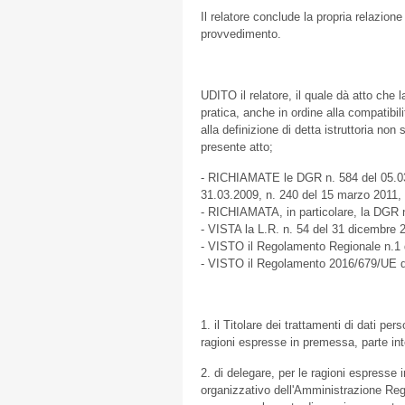
Il relatore conclude la propria relazion
provvedimento.
UDITO il relatore, il quale dà atto che l
pratica, anche in ordine alla compatibi
alla definizione di detta istruttoria no
presente atto;
- RICHIAMATE le DGR n. 584 del 05.03.2
31.03.2009, n. 240 del 15 marzo 2011, 
- RICHIAMATA, in particolare, la DGR n.
- VISTA la L.R. n. 54 del 31 dicembre 
- VISTO il Regolamento Regionale n.1 
- VISTO il Regolamento 2016/679/UE de
1. il Titolare dei trattamenti di dati per
ragioni espresse in premessa, parte int
2. di delegare, per le ragioni espress
organizzativo dell'Amministrazione Regio