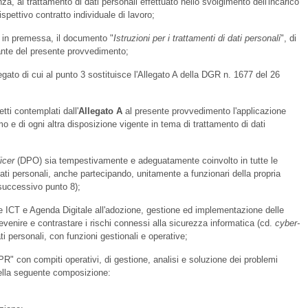
a, al trattamento di dati personali effettuato nello svolgimento dell'incarico
spettivo contratto individuale di lavoro;
e in premessa, il documento "
Istruzioni per i trattamenti di dati personali
", di
rante del presente provvedimento;
legato di cui al punto 3 sostituisce l'Allegato A della DGR n. 1677 del 26
etti contemplati dall'
Allegato A
al presente provvedimento l'applicazione
o e di ogni altra disposizione vigente in tema di trattamento di dati
icer
(DPO) sia tempestivamente e adeguatamente coinvolto in tutte le
dati personali, anche partecipando, unitamente a funzionari della propria
 successivo punto 8);
ione ICT e Agenda Digitale all'adozione, gestione ed implementazione delle
evenire e contrastare i rischi connessi alla sicurezza informatica (cd.
cyber-
ati personali, con funzioni gestionali e operative;
PR" con compiti operativi, di gestione, analisi e soluzione dei problemi
nella seguente composizione: