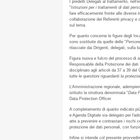
I predetti Delegati al trattamento, nell
"
Istruzioni per i trattamenti di dati pers
fare efficacemente fronte alle diverse i
collaborazione dei Referenti privacy e 
sul tema.
Per quanto concerne le figure degli Inca
sono sostituite da quelle delle "
Persone
rilasciate dai Dirigenti, delegati, sulla b
Figura nuova e fulcro del processo di at
Responsabile della Protezione dei dati
disciplinato agli articoli da 37 a 39 d
tutte le questioni riguardanti la protezi
L'Amministrazione regionale, adempiend
istituito la struttura denominata "
Data P
Data Protection Officer.
A completamento di quanto indicato più s
e Agenda Digitale sia delegato per l'ad
atte a prevenire e contrastare i rischi 
protezione dei dati personali, con funzi
Infine si intende col presente provved