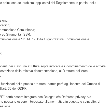
i e soluzione dei problemi applicativi del Regolamento in parola, nella
zione;
tegico;
grammazione Comunitaria;
sorse Strumentali SSR;
 Comunicazione e SISTAR - Unità Organizzativa Comunicazione e
e;
nti per ciascuna struttura sopra indicata e il coordinamento delle attività
rvazione della relativa documentazione, al Direttore dell'Area
.
funzionari della propria struttura, parteciperà agli incontri del Gruppo di
all'art. 39 del GDPR.
PR" potrà essere integrato con Delegati e/o Referenti privacy e/o
 che possano essere interessate alla normativa in oggetto e coinvolte, di
uestione.