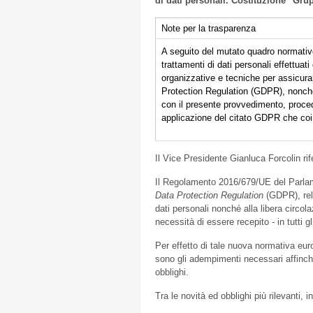
di dati personali. Costituzione "Gr
Note per la trasparenza
A seguito del mutato quadro normativo
trattamenti di dati personali effettuat
organizzative e tecniche per assicur
Protection Regulation (GDPR), nonché a
con il presente provvedimento, procede
applicazione del citato GDPR che coi
Il Vice Presidente Gianluca Forcolin ri
Il Regolamento 2016/679/UE del Parlam
Data Protection Regulation
(GDPR), rela
dati personali nonché alla libera circol
necessità di essere recepito - in tutti 
Per effetto di tale nuova normativa eu
sono gli adempimenti necessari affinch
obblighi.
Tra le novità ed obblighi più rilevanti, 