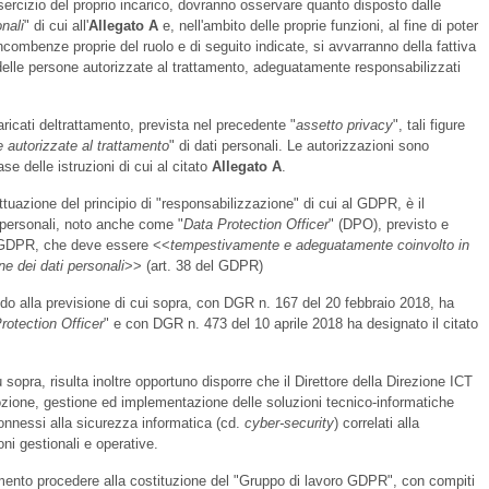
'esercizio del proprio incarico, dovranno osservare quanto disposto dalle
onali
" di cui all'
Allegato A
e, nell'ambito delle proprie funzioni, al fine di poter
ncombenze proprie del ruolo e di seguito indicate, si avvarranno della fattiva
delle persone autorizzate al trattamento, adeguatamente responsabilizzati
ricati deltrattamento, prevista nel precedente "
assetto privacy
", tali figure
 autorizzate al trattamento
" di dati personali. Le autorizzazioni sono
ase delle istruzioni di cui al citato
Allegato A
.
tuazione del principio di "responsabilizzazione" di cui al GDPR, è il
 personali, noto anche come "
Data Protection Officer
" (DPO), previsto e
el GDPR, che deve essere <<
tempestivamente e adeguatamente coinvolto in
one dei dati personali
>> (art. 38 del GDPR)
o alla previsione di cui sopra, con DGR n. 167 del 20 febbraio 2018, ha
rotection Officer
" e con DGR n. 473 del 10 aprile 2018 ha designato il citato
opra, risulta inoltre opportuno disporre che il Direttore della Direzione ICT
ozione, gestione ed implementazione delle soluzioni tecnico-informatiche
connessi alla sicurezza informatica (cd.
cyber-security
) correlati alla
oni gestionali e operative.
imento procedere alla costituzione del "Gruppo di lavoro GDPR", con compiti