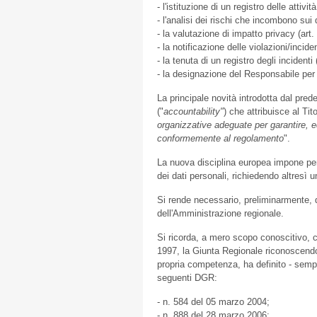
- l'istituzione di un registro delle atti
- l'analisi dei rischi che incombono sui 
- la valutazione di impatto privacy (art.
- la notificazione delle violazioni/inciden
- la tenuta di un registro degli incidenti (
- la designazione del Responsabile per l
La principale novità introdotta dal pre
("
accountability"
) che attribuisce al Tit
organizzative adeguate per garantire, e
conformemente al regolamento
".
La nuova disciplina europea impone pe
dei dati personali, richiedendo altresì
Si rende necessario, preliminarmente, 
dell'Amministrazione regionale.
Si ricorda, a mero scopo conoscitivo, ch
1997, la Giunta Regionale riconoscendo a 
propria competenza, ha definito - sempre
seguenti DGR:
- n. 584 del 05 marzo 2004;
- n. 888 del 28 marzo 2006;