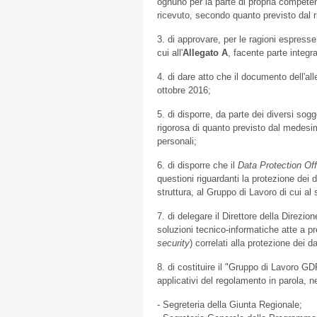
ognuno per la parte di propria competenz
ricevuto, secondo quanto previsto dal ri
3. di approvare, per le ragioni espress
cui all'
Allegato A
, facente parte integ
4. di dare atto che il documento dell'al
ottobre 2016;
5. di disporre, da parte dei diversi sogg
rigorosa di quanto previsto dal medesim
personali;
6. di disporre che il
Data Protection Off
questioni riguardanti la protezione dei 
struttura, al Gruppo di Lavoro di cui al
7. di delegare il Direttore della Direz
soluzioni tecnico-informatiche atte a pr
security
) correlati alla protezione dei d
8. di costituire il "Gruppo di Lavoro GD
applicativi del regolamento in parola, 
- Segreteria della Giunta Regionale;