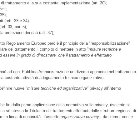
vità di trattamento e la sua costante implementazione (art. 30);
dati;
 35);
ti (artt. 33 e 34)
art. 33, par. 5);
a protezione dei dati (art. 37);
detto Regolamento Europeo però è il principio della "responsabilizzazione"
olare del trattamento il compito di mettere in atto "
misure tecniche e
d essere in grado di dimostrare, che il trattamento è effettuato
rciò ad ogni Pubblica Amministrazione un diverso approccio nel trattamento
 una costante attività di adeguamento tecnico-organizzativo.
definire nuove "
misure
tecniche ed
organizzative"
privacy all'interno
e fin dalla prima applicazione della normativa sulla privacy, risalente al
sé stessa la Titolarità dei trattamenti effettuati dalle strutture regionali di
 in linea di continuità - l'assetto
organizzativo privacy
, da ultimo, con le