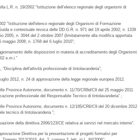
la L.R. n. 19/2002 “Istituzione dell’elenco regionale degli organismi di
2 "Istituzione dell'elenco regionale degli Organismi di Formazione
 Guida e contestuale revoca delle DD.G.R. n. 971 del 19 aprile 2002; n. 1339
o 2005; n. 3044 del 2 ottobre 2007 (limitatamente alla modifica apportata
6 maggio 2008; n. 1768 del 6 luglio 2010”;
iornamento delle disposizioni in materia di accreditamento degli Organismi
02 e.m.i.”
Disciplina dell'attività professionale di tintolavanderia”;
 luglio 2012, n. 24 di approvazione della legge regionale europea 2012.
delle Province Autonome, documento n. 11/70/CR8d/C9 del 25 maggio 2011
ficazione professionale del Responsabile Tecnico di tintolavanderia” ;
delle Province Autonome, documento n. 12/185/CR6/C9 del 20 dicembre 2012
ile tecnico di tintolavanderia ”;
uazione della direttiva 2006/123/CE relativa ai servizi nel mercato interno”.
ovazione Direttiva per la presentazione di progetti formativi per
. Triennio 2013/2015. Art. 2, comma 2, lett. a) L. 84/2006”;