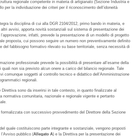
truttura regionale competente in materia di artigianato (Sezione Industria e
o per la individuazione dei criteri per il riconoscimento dell’idoneità
tegra la disciplina di cui alla DGR 2104/2012, primo bando in materia, e
ltri avvisi, apporta novità sostanziali sul sistema di presentazione dei
 l’approvazione, infatti, prevede la presentazione di un modello di progetto
ionale proposta, cui possono seguire un numero non preventivamente definito
ase del fabbisogno formativo rilevato su base territoriale, senza necessità di
rmazione professionale prevede la possibilità di presentare all’esame della
i quali non sia previsto alcun onere a carico del bilancio regionale. Tale
ativi comunque soggetti al controllo tecnico e didattico dell’Amministrazione
rogrammatici regionali.
e Direttiva sono da inserirsi in tale contesto, in quanto finalizzate al
la normativa comunitaria, nazionale e regionale vigente e pertanto
ale.
arà formalizzata con successivo provvedimento del Direttore della Sezione
del quale costituiscono parte integrante e sostanziale, vengono proposti
 l’Avviso pubblico (
Allegato A
) e la Direttiva per la presentazione dei