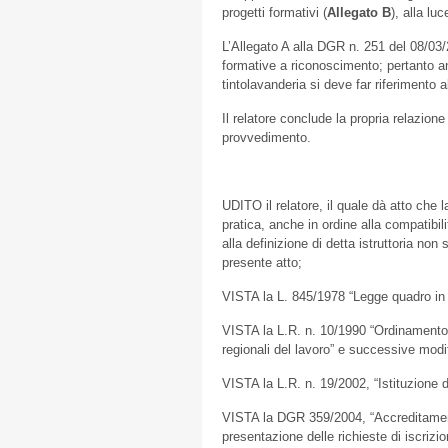
progetti formativi (
Allegato B
), alla lu
L’Allegato A alla DGR n. 251 del 08/03/2
formative a riconoscimento; pertanto an
tintolavanderia si deve far riferimento a
Il relatore conclude la propria relazion
provvedimento.
UDITO il relatore, il quale dà atto che l
pratica, anche in ordine alla compatibi
alla definizione di detta istruttoria no
presente atto;
VISTA la L. 845/1978 “Legge quadro in 
VISTA la L.R. n. 10/1990 “Ordinamento 
regionali del lavoro” e successive modi
VISTA la L.R. n. 19/2002, “Istituzione d
VISTA la DGR 359/2004, “Accreditamen
presentazione delle richieste di iscrizi