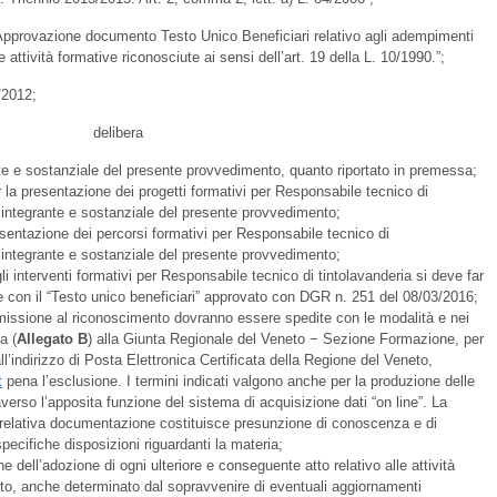
pprovazione documento Testo Unico Beneficiari relativo agli adempimenti
e attività formative riconosciute ai sensi dell’art. 19 della L. 10/1990.”;
/2012;
delibera
nte e sostanziale del presente provvedimento, quanto riportato in premessa;
 la presentazione dei progetti formativi per Responsabile tecnico di
e integrante e sostanziale del presente provvedimento;
resentazione dei percorsi formativi per Responsabile tecnico di
e integrante e sostanziale del presente provvedimento;
gli interventi formativi per Responsabile tecnico di tintolavanderia si deve far
ite con il “Testo unico beneficiari” approvato con DGR n. 251 del 08/03/2016;
missione al riconoscimento dovranno essere spedite con le modalità e nei
a (
Allegato B
) alla Giunta Regionale del Veneto − Sezione Formazione, per
l’indirizzo di Posta Elettronica Certificata della Regione del Veneto,
t
pena l’esclusione. I termini indicati valgono anche per la produzione delle
averso l’apposita funzione del sistema di acquisizione dati “on line”. La
a relativa documentazione costituisce presunzione di conoscenza e di
pecifiche disposizioni riguardanti la materia;
 dell’adozione di ogni ulteriore e conseguente atto relativo alle attività
o, anche determinato dal sopravvenire di eventuali aggiornamenti