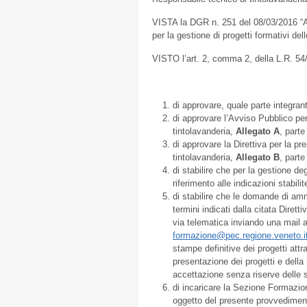
VISTA la DGR n. 251 del 08/03/2016 “A
per la gestione di progetti formativi dell
VISTO l’art. 2, comma 2, della L.R. 54
di approvare, quale parte integra
di approvare l’Avviso Pubblico per
tintolavanderia,
Allegato A
, part
di approvare la Direttiva per la p
tintolavanderia,
Allegato B
, part
di stabilire che per la gestione de
riferimento alle indicazioni stabil
di stabilire che le domande di am
termini indicati dalla citata Direttiv
via telematica inviando una mail al
formazione@pec.regione.veneto.i
stampe definitive dei progetti attr
presentazione dei progetti e dell
accettazione senza riserve delle s
di incaricare la Sezione Formazione
oggetto del presente provvediment