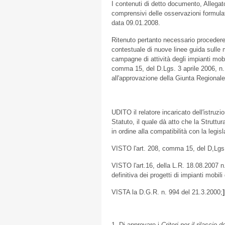
I contenuti di detto documento, Allega
comprensivi delle osservazioni formula
data 09.01.2008.
Ritenuto pertanto necessario procedere
contestuale di nuove linee guida sulle m
campagne di attività degli impianti mobili
comma 15, del D.Lgs. 3 aprile 2006, n. 
all'approvazione della Giunta Regional
UDITO il relatore incaricato dell'istruz
Statuto, il quale dà atto che la Struttu
in ordine alla compatibilità con la legis
VISTO l'art. 208, comma 15, del D,Lgs. 
VISTO l'art.16, della L.R. 18.08.2007 n
definitiva dei progetti di impianti mobili
VISTA la D.G.R. n. 994 del 21.3.2000;
]
1. Di approvare i
Criteri per il rilascio