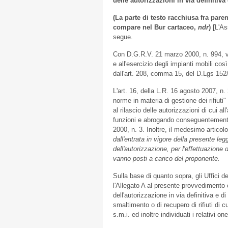
delle autorizzazioni in via definitiv
(La parte di testo racchiusa fra par
compare nel Bur cartaceo,
ndr
) [
L'As
segue.
Con D.G.R.V. 21 marzo 2000, n. 994, ven
e all'esercizio degli impianti mobili cos
dall'art. 208, comma 15, del D.Lgs 152
L'art. 16, della L.R. 16 agosto 2007, n
norme in materia di gestione dei rifiuti
al rilascio delle autorizzazioni di cui 
funzioni e abrogando conseguentemente
2000, n. 3. Inoltre, il medesimo articol
dall'entrata in vigore della presente leg
dell'autorizzazione, per l'effettuazione d
vanno posti a carico del proponente.
Sulla base di quanto sopra, gli Uffici 
l'Allegato A al presente provvedimento co
dell'autorizzazione in via definitiva e d
smaltimento o di recupero di rifiuti di c
s.m.i. ed inoltre individuati i relativi on