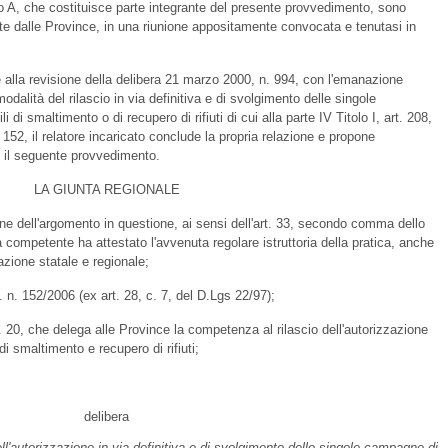
to A, che costituisce parte integrante del presente provvedimento, sono
te dalle Province, in una riunione appositamente convocata e tenutasi in
 alla revisione della delibera 21 marzo 2000, n. 994, con l'emanazione
odalità del rilascio in via definitiva e di svolgimento delle singole
 di smaltimento o di recupero di rifiuti di cui alla parte IV Titolo I, art. 208,
152, il relatore incaricato conclude la propria relazione e propone
e il seguente provvedimento.
LA GIUNTA REGIONALE
ione dell'argomento in questione, ai sensi dell'art. 33, secondo comma dello
ra competente ha attestato l'avvenuta regolare istruttoria della pratica, anche
lazione statale e regionale;
n. 152/2006 (ex art. 28, c. 7, del D.Lgs 22/97);
. 20, che delega alle Province la competenza al rilascio dell'autorizzazione
 di smaltimento e recupero di rifiuti;
delibera
 dell'autorizzazione in via definitiva e di svolgimento delle singole campagne di