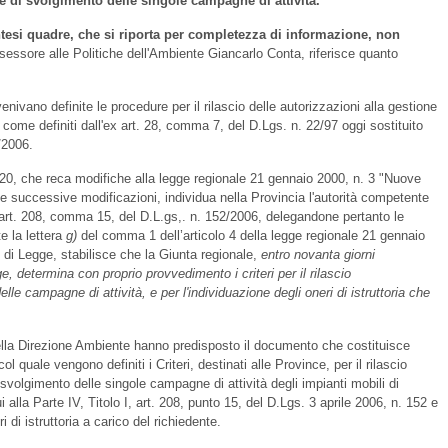
a e di svolgimento delle singole campagne di attività.
entesi quadre, che si riporta per completezza di informazione, non
sessore alle Politiche dell'Ambiente Giancarlo Conta, riferisce quanto
ivano definite le procedure per il rilascio delle autorizzazioni alla gestione
ì come definiti dall'ex art. 28, comma 7, del D.Lgs. n. 22/97 oggi sostituito
/2006.
. 20, che reca modifiche alla legge regionale 21 gennaio 2000, n. 3 "Nuove
" e successive modificazioni, individua nella Provincia l'autorità competente
all'art. 208, comma 15, del D.L.gs,. n. 152/2006, delegandone pertanto le
 la lettera
g)
del comma 1 dell’articolo 4 della legge regionale 21 gennaio
o di Legge, stabilisce che la Giunta regionale,
entro novanta giorni
ge, determina con proprio provvedimento i criteri per il rilascio
elle campagne di attività, e per l'individuazione degli oneri di istruttoria che
della Direzione Ambiente hanno predisposto il documento che costituisce
l quale vengono definiti i Criteri, destinati alle Province, per il rilascio
i svolgimento delle singole campagne di attività degli impianti mobili di
ui alla Parte IV, Titolo I, art. 208, punto 15, del D.Lgs. 3 aprile 2006, n. 152 e
eri di istruttoria a carico del richiedente.