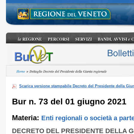
REGIONE
PERCORSI
SERVIZI
BANDI, AVVISI
C
la
e
»
Home
Dettaglio Decreto del Presidente della Giunta regionale
Scarica versione stampabile Decreto del Presidente della Giu
Bur n. 73 del 01 giugno 2021
Materia:
Enti regionali o società a par
DECRETO DEL PRESIDENTE DELLA G