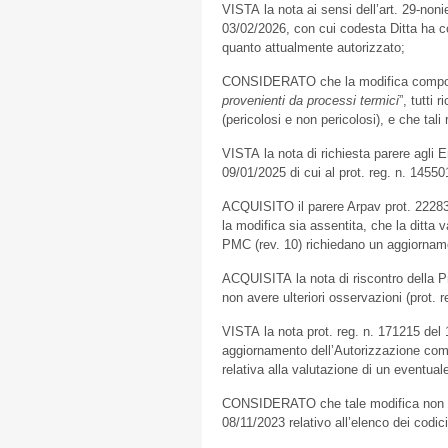
VISTA la nota ai sensi dell’art. 29-noni
03/02/2026, con cui codesta Ditta ha co
quanto attualmente autorizzato;
CONSIDERATO che la modifica comporta 
provenienti da processi termici
”, tutti 
(pericolosi e non pericolosi), e che tali
VISTA la nota di richiesta parere agli 
09/01/2025 di cui al prot. reg. n. 1455
ACQUISITO il parere Arpav prot. 22283/
la modifica sia assentita, che la ditta va
PMC (rev. 10) richiedano un aggiornamento
ACQUISITA la nota di riscontro della Pr
non avere ulteriori osservazioni (prot.
VISTA la nota prot. reg. n. 171215 del
aggiornamento dell’Autorizzazione comun
relativa alla valutazione di un eventu
CONSIDERATO che tale modifica non sos
08/11/2023 relativo all’elenco dei codic