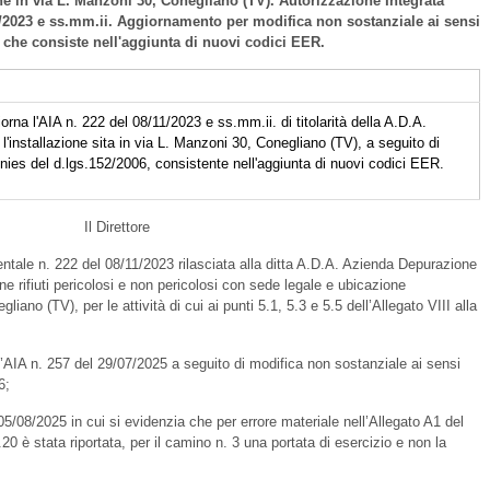
ne in via L. Manzoni 30, Conegliano (TV). Autorizzazione Integrata
1/2023 e ss.mm.ii. Aggiornamento per modifica non sostanziale ai sensi
6 che consiste nell'aggiunta di nuovi codici EER.
rna l'AIA n. 222 del 08/11/2023 e ss.mm.ii. di titolarità della A.D.A.
'installazione sita in via L. Manzoni 30, Conegliano (TV), a seguito di
onies del d.lgs.152/2006, consistente nell'aggiunta di nuovi codici EER.
Il Direttore
ntale n. 222 del 08/11/2023 rilasciata alla ditta A.D.A. Azienda Depurazione
one rifiuti pericolosi e non pericolosi con sede legale e ubicazione
liano (TV), per le attività di cui ai punti 5.1, 5.3 e 5.5 dell’Allegato VIII alla
’AIA n. 257 del 29/07/2025 a seguito di modifica non sostanziale ai sensi
6;
05/08/2025 in cui si evidenzia che per errore materiale nell’Allegato A1 del
.20 è stata riportata, per il camino n. 3 una portata di esercizio e non la