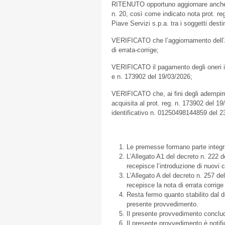
RITENUTO opportuno aggiornare anche l’A
n. 20, così come indicato nota prot. re
Piave Servizi s.p.a. tra i soggetti desti
VERIFICATO che l’aggiornamento dell’Alle
di errata-corrige;
VERIFICATO il pagamento degli oneri istr
e n. 173902 del 19/03/2026;
VERIFICATO che, ai fini degli adempime
acquisita al prot. reg. n. 173902 del 19
identificativo n. 01250498144859 del 23
Le premesse formano parte integr
L’Allegato A1 del decreto n. 222 d
recepisce l’introduzione di nuovi c
L’Allegato A del decreto n. 257 de
recepisce la nota di errata corrige 
Resta fermo quanto stabilito dal d
presente provvedimento.
Il presente provvedimento conclud
Il presente provvedimento è noti