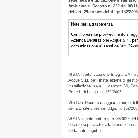
sede legale e ubicazione installazio
Ambientale. Decreto n. 222 del 08/1
dell'art. 29-nonies del d.lgs.152/200
Note per la trasparenza
Con il presente provvedimento si aggio
Azienda Depurazione Acque S.r.l. per l
comunicazione ai sensi dell'art. 29-n
VISTA l’Autorizzazione Integrata Ambie
Acque S.r.l. per l’installazione di gesti
installazione in via L. Manzoni 30, Coneg
Parte II del d.lgs. n. 152/2006;
VISTO il Decreto di aggiornamento dell
dell’art. 29-nonies del d.lgs. n. 152/200
VISTA la nota prot. reg. n. 383627 del 
decreto sopracitato, alla prescrizione n
portata di progetto;