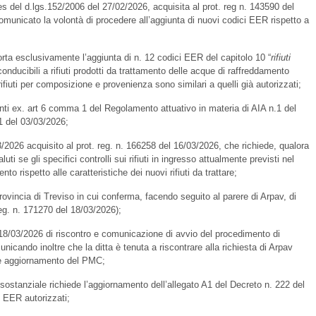
es del d.lgs.152/2006 del 27/02/2026, acquisita al prot. reg n. 143590 del
municato la volontà di procedere all’aggiunta di nuovi codici EER rispetto a
esclusivamente l’aggiunta di n. 12 codici EER del capitolo 10 “
rifiuti
riconducibili a rifiuti prodotti da trattamento delle acque di raffreddamento
 rifiuti per composizione e provenienza sono similari a quelli già autorizzati;
Enti ex. art 6 comma 1 del Regolamento attuativo in materia di AIA n.1 del
01 del 03/03/2026;
2026 acquisito al prot. reg. n. 166258 del 16/03/2026, che richiede, qualora
luti se gli specifici controlli sui rifiuti in ingresso attualmente previsti nel
 rispetto alle caratteristiche dei nuovi rifiuti da trattare;
ovincia di Treviso in cui conferma, facendo seguito al parere di Arpav, di
 reg. n. 171270 del 18/03/2026);
 18/03/2026 di riscontro e comunicazione di avvio del procedimento di
icando inoltre che la ditta è tenuta a riscontrare alla richiesta di Arpav
ale aggiornamento del PMC;
tanziale richiede l’aggiornamento dell’allegato A1 del Decreto n. 222 del
i EER autorizzati;