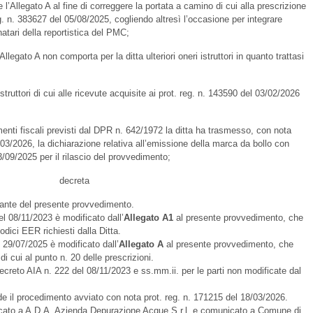
llegato A al fine di correggere la portata a camino di cui alla prescrizione
g. n. 383627 del 05/08/2025, cogliendo altresì l’occasione per integrare
natari della reportistica del PMC;
gato A non comporta per la ditta ulteriori oneri istruttori in quanto trattasi
uttori di cui alle ricevute acquisite ai prot. reg. n. 143590 del 03/02/2026
nti fiscali previsti dal DPR n. 642/1972 la ditta ha trasmesso, con nota
/03/2026, la dichiarazione relativa all’emissione della marca da bollo con
/09/2025 per il rilascio del provvedimento;
decreta
ante del presente provvedimento.
el 08/11/2023 è modificato dall’
Allegato A1
al presente provvedimento, che
odici EER richiesti dalla Ditta.
l 29/07/2025 è modificato dall’
Allegato A
al presente provvedimento, che
di cui al punto n. 20 delle prescrizioni.
ecreto AIA n. 222 del 08/11/2023 e ss.mm.ii. per le parti non modificate dal
e il procedimento avviato con nota prot. reg. n. 171215 del 18/03/2026.
ficato a A.D.A. Azienda Depurazione Acque S.r.l. e comunicato a Comune di