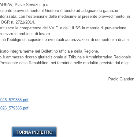
 ARPAV, Piave Servizi s.p.a.
 presente provvedimento, il Gestore è tenuto ad adeguare le garanzie
à autorizzata, con l’estensione delle medesime al presente provvedimento, in
la DGR n. 2721/2014.
tituisce le competenze dei VV.F. e dell’ULSS in materia di prevenzione
curezza in ambienti di lavoro.
nonché l'obbligo di acquisire le eventuali autorizzazioni di competenza di altri
cato integralmente nel Bollettino ufficiale della Regione.
o è ammesso ricorso giurisdizionale al Tribunale Amministrativo Regionale
Presidente della Repubblica, nei termini e nelle modalità previste dal d.lgs.
Paolo Giandon
026_579385.pdf
026_579385.pdf
TORNA INDIETRO