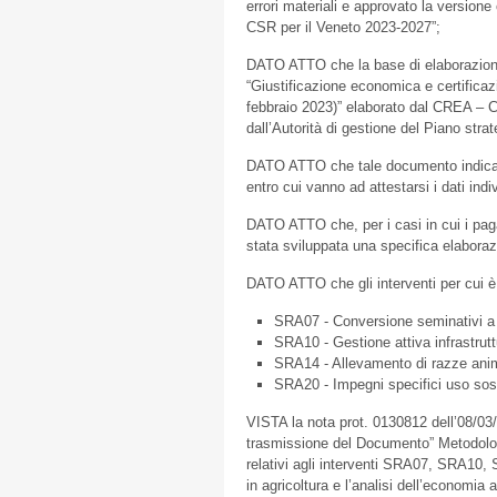
errori materiali e approvato la versione
CSR per il Veneto 2023-2027”;
DATO ATTO che la base di elaborazione 
“Giustificazione economica e certifica
febbraio 2023)” elaborato dal CREA – C
dall’Autorità di gestione del Piano strate
DATO ATTO che tale documento indica i 
entro cui vanno ad attestarsi i dati indi
DATO ATTO che, per i casi in cui i pag
stata sviluppata una specifica elaboraz
DATO ATTO che gli interventi per cui è 
SRA07 - Conversione seminativi a p
SRA10 - Gestione attiva infrastrut
SRA14 - Allevamento di razze anima
SRA20 - Impegni specifici uso soste
VISTA la nota prot. 0130812 dell’08/03
trasmissione del Documento” Metodologi
relativi agli interventi SRA07, SRA10, 
in agricoltura e l’analisi dell’economia