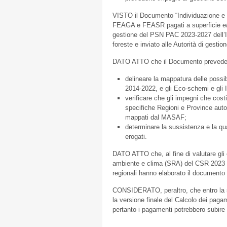
VISTO il Documento “Individuazione e g
FEAGA e FEASR pagati a superficie e/o 
gestione del PSN PAC 2023-2027 dell’Ital
foreste e inviato alle Autorità di gestio
DATO ATTO che il Documento prevede, in
delineare la mappatura delle possib
2014-2022, e gli Eco-schemi e gli
verificare che gli impegni che costi
specifiche Regioni e Province autono
mappati dal MASAF;
determinare la sussistenza e la qua
erogati.
DATO ATTO che, al fine di valutare gli 
ambiente e clima (SRA) del CSR 2023 – 
regionali hanno elaborato il documento d
CONSIDERATO, peraltro, che entro la s
la versione finale del Calcolo dei pag
pertanto i pagamenti potrebbero subire u