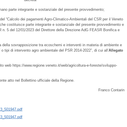
mano parte integrante e sostanziale del presente provvedimento;
a del “Calcolo dei pagamenti Agro-Climatico-Ambientali del CSR per il Veneto
 che costituisce parte integrante e sostanziale del presente provvedimento e
DR n. 5 del 12/01/2023 del Direttore della Direzione AdG FEASR Bonifica e
a della sovrapposizione tra ecoschemi e interventi in materia di ambiente e
 tipi di intervento agro ambientale del PSR 2014-2022”, di cui all’
Allegato
sito web https://www.regione.veneto.it/web/agricoltura-e-foreste/sviluppo-
ente atto nel Bollettino ufficiale della Regione.
Franco Contarin
3_501947.pdf
3_501947.pdf