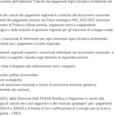
 corretta dell’elaborato “Calcolo dei pagamenti Agro-Climatico-Ambientali del
dei calcoli dei pagamenti regionali è costituita dal documento nazionale
zione dei pagamenti previsti nel Piano strategico PAC 2023-2027 (versione
entro di Politica e Bioeconomia, organismo terzo e indipendente
gico e dalle Autorità di gestione regionali per gli interventi di sviluppo rurale;
massimali di riferimento per ogni intervento agro-climatico-ambientale,
viduati per i pagamenti a livello regionale;
amenti regionali superino i massimali individuati nel documento nazionale, è
ione a supporto, basata sugli elementi di regionalizzazione;
stata sviluppata tale elaborazione sono i seguenti:
rato polifita avvicendato;
ture ecologiche;
li autoctone nazionali a rischio di estinzione erosione genetica;
nibile dei nutrienti;
/2023, della Direzione AdG FEASR Bonifica e Irrigazione in merito alla
a di calcolo dei costi aggiuntivi e del mancato guadagno” per i pagamenti
SRA14 e SRA20 e richiesta di loro certificazione al Consiglio per la ricerca
 agraria - CREA;