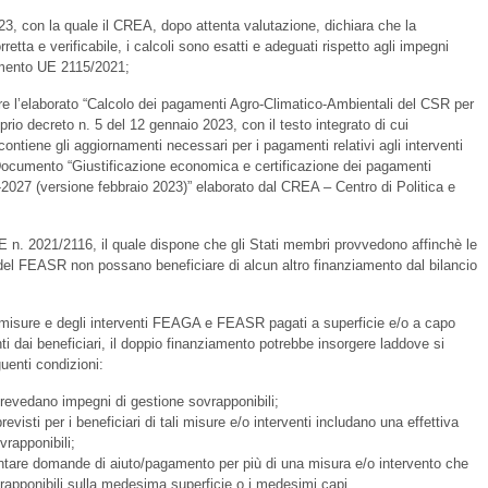
3, con la quale il CREA, dopo attenta valutazione, dichiara che la
tta e verificabile, i calcoli sono esatti e adeguati rispetto agli impegni
lamento UE 2115/2021;
e l’elaborato “Calcolo dei pagamenti Agro-Climatico-Ambientali del CSR per
rio decreto n. 5 del 12 gennaio 2023, con il testo integrato di cui
ontiene gli aggiornamenti necessari per i pagamenti relativi agli interventi
 Documento “Giustificazione economica e certificazione dei pagamenti
-2027 (versione febbraio 2023)” elaborato dal CREA – Centro di Politica e
 n. 2021/2116, il quale dispone che gli Stati membri provvedono affinchè le
del FEASR non possano beneficiare di alcun altro finanziamento dal bilancio
isure e degli interventi FEAGA e FEASR pagati a superficie e/o a capo
ti dai beneficiari, il doppio finanziamento potrebbe insorgere laddove si
enti condizioni:
prevedano impegni di gestione sovrapponibili;
evisti per i beneficiari di tali misure e/o interventi includano una effettiva
rapponibili;
ntare domande di aiuto/pagamento per più di una misura e/o intervento che
apponibili sulla medesima superficie o i medesimi capi.