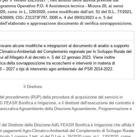
er il Veneto 2023-2027", nell'ambito delle attività previste dal
ramma Operativo P.O. 4 Assistenza tecnica - Misura 20, ai sensi
6/2020, conv. in L. 120/2020, come modificato dall'art. 51 del D.L. 77/2021,
630009; CIG: Z31373F797. DDR n. 4 del 09/01/2023 e n. 5 del
 dell'elaborato e approvazione documento di verifica sovrapposizione.
ovano alcune modifiche e integrazioni al documento di analisi a supporto
-Climatico-Ambientali del Complemento regionale per lo Sviluppo Rurale del
 all’Allegato A al decreto n. 5 del 12 gennaio 2023. Viene inoltre
ica della sovrapposizione tra ecoschemi e interventi in materia di
– 2027 o tipi di intervento agro ambientale del PSR 2014-2022.
Il Direttore
l procedimento (RUP) della procedura di acquisizione del servizio in
dG FEASR Bonifica e Irrigazione, e il direttore dell’esecuzione del contratto è
Organizzativa Agroambiente della Direzione Agroambiente, Programmazione e
del Direttore della Direzione AdG FEASR Bonifica e Irrigazione che affida il
 dei pagamenti Agro-Climatico-Ambientali del Complemento di Sviluppo Rurale
articolo 1 comma 2 lett. a) del D.Lgs n. 76/2020 conv. in L. 120/2020, come