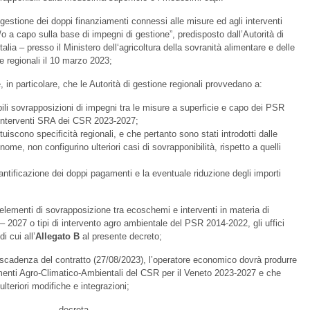
estione dei doppi finanziamenti connessi alle misure ed agli interventi
a capo sulla base di impegni di gestione”, predisposto dall’Autorità di
ia – presso il Ministero dell‘agricoltura della sovranità alimentare e delle
ne regionali il 10 marzo 2023;
 particolare, che le Autorità di gestione regionali provvedano a:
ili sovrapposizioni di impegni tra le misure a superficie e capo dei PSR
 Interventi SRA dei CSR 2023-2027;
tuiscono specificità regionali, e che pertanto sono stati introdotti dalle
me, non configurino ulteriori casi di sovrapponibilità, rispetto a quelli
ntificazione dei doppi pagamenti e la eventuale riduzione degli importi
elementi di sovrapposizione tra ecoschemi e interventi in materia di
2027 o tipi di intervento agro ambientale del PSR 2014-2022, gli uffici
i cui all’
Allegato B
al presente decreto;
cadenza del contratto (27/08/2023), l’operatore economico dovrà produrre
amenti Agro-Climatico-Ambientali del CSR per il Veneto 2023-2027 e che
lteriori modifiche e integrazioni;
decreta