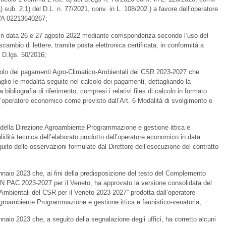
a) sub. 2.1) del D.L. n. 77/2021, conv. in L. 108/202.) a favore dell’operatore
IVA 02213640267;
ti in data 26 e 27 agosto 2022 mediante corrispondenza secondo l’uso del
ambio di lettere, tramite posta elettronica certificata, in conformità a
l D.lgs. 50/2016;
colo dei pagamenti Agro-Climatico-Ambientali del CSR 2023-2027 che
lio le modalità seguite nel calcolo dei pagamenti, dettagliando la
a bibliografia di riferimento, compresi i relativi files di calcolo in formato
l’operatore economico come previsto dall’Art. 6 Modalità di svolgimento e
 della Direzione Agroambiente Programmazione e gestione ittica e
lidità tecnica dell’elaborato prodotto dall’operatore economico in data
uito delle osservazioni formulate dal Direttore dell’esecuzione del contratto
nnaio 2023 che, ai fini della predisposizione del testo del Complemento
SN PAC 2023-2027 per il Veneto, ha approvato la versione consolidata del
Ambientali del CSR per il Veneto 2023-2027” prodotta dall’operatore
groambiente Programmazione e gestione ittica e faunistico-venatoria;
naio 2023 che, a seguito della segnalazione degli uffici, ha corretto alcuni