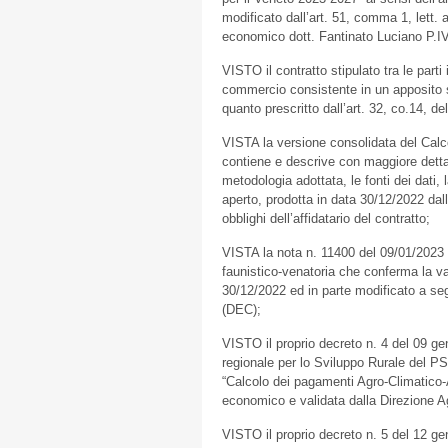
modificato dall’art. 51, comma 1, lett. 
economico dott. Fantinato Luciano P.
VISTO il contratto stipulato tra le par
commercio consistente in un apposito sc
quanto prescritto dall’art. 32, co.14, de
VISTA la versione consolidata del Cal
contiene e descrive con maggiore dettag
metodologia adottata, le fonti dei dati, l
aperto, prodotta in data 30/12/2022 dal
obblighi dell’affidatario del contratto;
VISTA la nota n. 11400 del 09/01/2023
faunistico-venatoria che conferma la va
30/12/2022 ed in parte modificato a seg
(DEC);
VISTO il proprio decreto n. 4 del 09 ge
regionale per lo Sviluppo Rurale del P
“Calcolo dei pagamenti Agro-Climatico-
economico e validata dalla Direzione A
VISTO il proprio decreto n. 5 del 12 gen