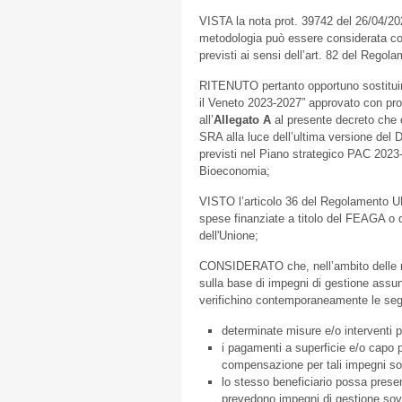
VISTA la nota prot. 39742 del 26/04/202
metodologia può essere considerata corre
previsti ai sensi dell’art. 82 del Rego
RITENUTO pertanto opportuno sostituir
il Veneto 2023-2027” approvato con prop
all’
Allegato A
al presente decreto che c
SRA alla luce dell’ultima versione del
previsti nel Piano strategico PAC 2023
Bioeconomia;
VISTO l’articolo 36 del Regolamento UE
spese finanziate a titolo del FEAGA o 
dell'Unione;
CONSIDERATO che, nell’ambito delle m
sulla base di impegni di gestione assun
verifichino contemporaneamente le segu
determinate misure e/o interventi 
i pagamenti a superficie e/o capo pr
compensazione per tali impegni sov
lo stesso beneficiario possa prese
prevedono impegni di gestione sovr