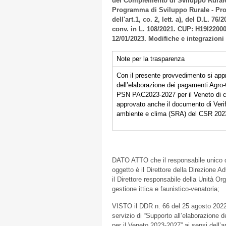
del Complemento di Sviluppo Rurale p
Programma di Sviluppo Rurale - Prog
dell'art.1, co. 2, lett. a), del D.L. 7
conv. in L. 108/2021. CUP: H19I22000
12/01/2023. Modifiche e integrazioni
Note per la trasparenza
Con il presente provvedimento si appr
dell’elaborazione dei pagamenti Agro
PSN PAC2023-2027 per il Veneto di cui
approvato anche il documento di Verif
ambiente e clima (SRA) del CSR 2023 
DATO ATTO che il responsabile unico de
oggetto è il Direttore della Direzione A
il Direttore responsabile della Unità 
gestione ittica e faunistico-venatoria;
VISTO il DDR n. 66 del 25 agosto 2022 
servizio di “Supporto all’elaborazione
per il Veneto 2023-2027” ai sensi dell’