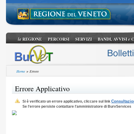
REGIONE
PERCORSI
SERVIZI
BANDI, AVVISI
C
la
e
»
Home
Errore
Errore Applicativo
Consultazion
Si è verificato un errore applicativo, cliccare sul link
Se l'errore persiste contattare l'amministratore di BurvServices