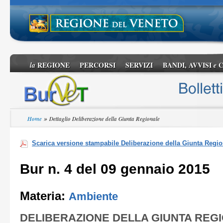
REGIONE
PERCORSI
SERVIZI
BANDI, AVVISI
C
la
e
»
Home
Dettaglio Deliberazione della Giunta Regionale
Scarica versione stampabile Deliberazione della Giunta Regio
Bur n. 4 del 09 gennaio 2015
Materia:
Ambiente
DELIBERAZIONE DELLA GIUNTA REG