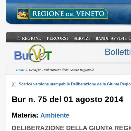
REGIONE
PERCORSI
SERVIZI
BANDI, AVVISI
C
la
e
»
Home
Dettaglio Deliberazione della Giunta Regionale
Scarica versione stampabile Deliberazione della Giunta Regio
Bur n. 75 del 01 agosto 2014
Materia:
Ambiente
DELIBERAZIONE DELLA GIUNTA REG