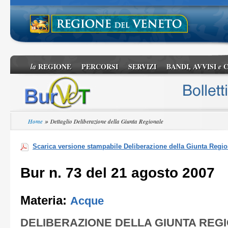
REGIONE
PERCORSI
SERVIZI
BANDI, AVVISI
C
la
e
»
Home
Dettaglio Deliberazione della Giunta Regionale
Scarica versione stampabile Deliberazione della Giunta Regio
Bur n. 73 del 21 agosto 2007
Materia:
Acque
DELIBERAZIONE DELLA GIUNTA REG