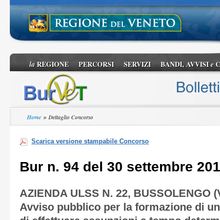
REGIONE
PERCORSI
SERVIZI
BANDI, AVVISI
C
la
e
»
Home
Dettaglio Concorso
Scarica versione stampabile Concorso
Bur n. 94 del 30 settembre 20
AZIENDA ULSS N. 22, BUSSOLENGO 
Avviso pubblico per la formazione di un