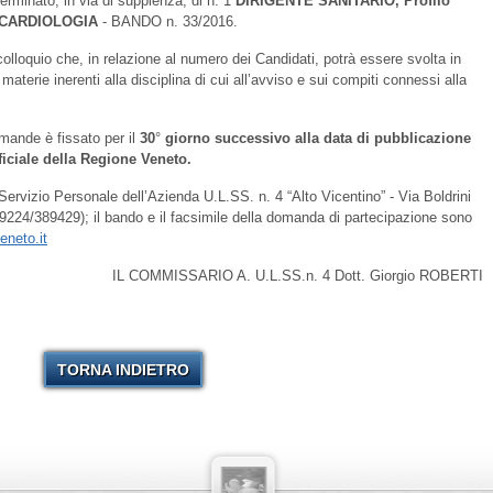
erminato, in via di supplenza, di n. 1
DIRIGENTE SANITARIO, Profilo
a: CARDIOLOGIA
- BANDO n. 33/2016.
colloquio che, in relazione al numero dei Candidati, potrà essere svolta in
 materie inerenti alla disciplina di cui all’avviso e sui compiti connessi alla
omande è fissato per il
30
°
giorno successivo alla data di pubblicazione
ficiale della Regione Veneto.
 Servizio Personale dell’Azienda U.L.SS. n. 4 “Alto Vicentino” - Via Boldrini
89224/389429); il bando e il facsimile della domanda di partecipazione sono
eneto.it
IL COMMISSARIO A. U.L.SS.n. 4 Dott. Giorgio ROBERTI
TORNA INDIETRO