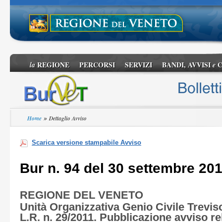
REGIONE
PERCORSI
SERVIZI
BANDI, AVVISI
C
la
e
»
Home
Dettaglio Avviso
Scarica versione stampabile Avviso
Bur n. 94 del 30 settembre 20
REGIONE DEL VENETO
Unità Organizzativa Genio Civile Treviso 
L.R. n. 29/2011. Pubblicazione avviso rel