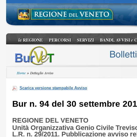
REGIONE
PERCORSI
SERVIZI
BANDI, AVVISI
C
la
e
»
Home
Dettaglio Avviso
Scarica versione stampabile Avviso
Bur n. 94 del 30 settembre 20
REGIONE DEL VENETO
Unità Organizzativa Genio Civile Treviso 
L.R. n. 29/2011. Pubblicazione avviso rel