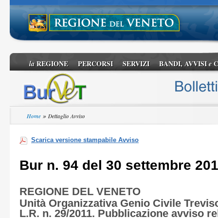
REGIONE
PERCORSI
SERVIZI
BANDI, AVVISI
C
la
e
»
Home
Dettaglio Avviso
Scarica versione stampabile Avviso
Bur n. 94 del 30 settembre 20
REGIONE DEL VENETO
Unità Organizzativa Genio Civile Treviso.
L.R. n. 29/2011. Pubblicazione avviso rel