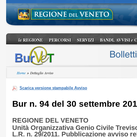
REGIONE
PERCORSI
SERVIZI
BANDI, AVVISI
C
la
e
»
Home
Dettaglio Avviso
Scarica versione stampabile Avviso
Bur n. 94 del 30 settembre 20
REGIONE DEL VENETO
Unità Organizzativa Genio Civile Treviso 
L.R. n. 29/2011. Pubblicazione avviso rel