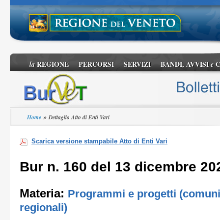
REGIONE
PERCORSI
SERVIZI
BANDI, AVVISI
C
la
e
»
Home
Dettaglio Atto di Enti Vari
Scarica versione stampabile Atto di Enti Vari
Bur n. 160 del 13 dicembre 20
Materia:
Programmi e progetti (comunit
regionali)