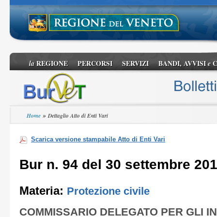
REGIONE
PERCORSI
SERVIZI
BANDI, AVVISI
C
la
e
»
Home
Dettaglio Atto di Enti Vari
Scarica versione stampabile Atto di Enti Vari
Bur n. 94 del 30 settembre 20
Materia:
Protezione civile
COMMISSARIO DELEGATO PER GLI IN