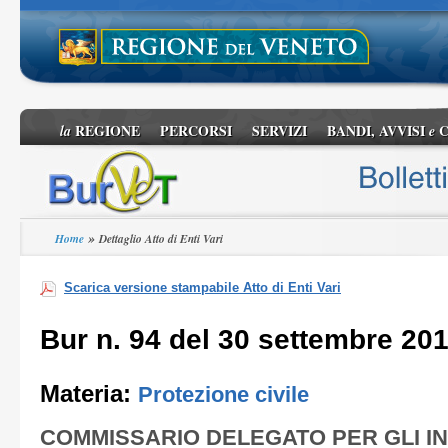
REGIONE
PERCORSI
SERVIZI
BANDI, AVVISI
C
la
e
»
Home
Dettaglio Atto di Enti Vari
Scarica versione stampabile Atto di Enti Vari
Bur n. 94 del 30 settembre 20
Materia:
Protezione civile
COMMISSARIO DELEGATO PER GLI IN