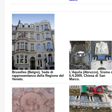
Bruxelles (Belgio), Sede di
L'Aquila (Abruzzo), Sisma 
rappresentanza della Regione del
6.4.2009, Chiesa di San
Veneto.
Marco.