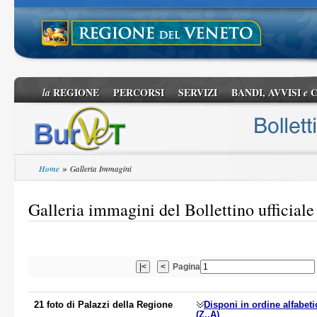
REGIONE
PERCORSI
SERVIZI
BANDI, AVVISI
C
la
e
»
Home
Galleria Immagini
Galleria immagini del Bollettino ufficiale
Pagina
21 foto di Palazzi della Regione
Disponi in ordine alfabeti
(Z..A)