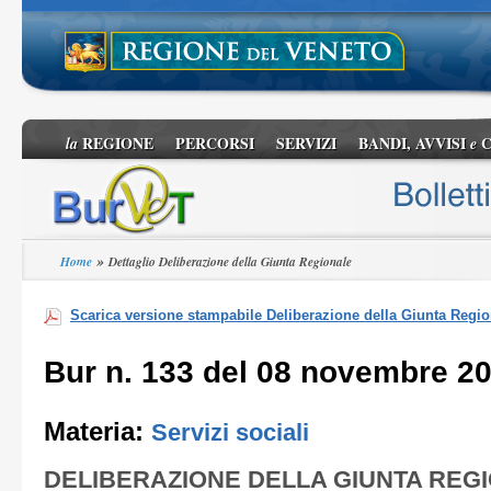
REGIONE
PERCORSI
SERVIZI
BANDI, AVVISI
C
la
e
»
Home
Dettaglio Deliberazione della Giunta Regionale
Scarica versione stampabile Deliberazione della Giunta Regio
Bur n. 133 del 08 novembre 2
Materia:
Servizi sociali
DELIBERAZIONE DELLA GIUNTA REG