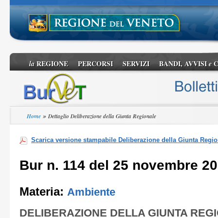
REGIONE
PERCORSI
SERVIZI
BANDI, AVVISI
C
la
e
»
Home
Dettaglio Deliberazione della Giunta Regionale
Scarica versione stampabile Deliberazione della Giunta Regio
Bur n. 114 del 25 novembre 2
Materia:
Ambiente
DELIBERAZIONE DELLA GIUNTA REG