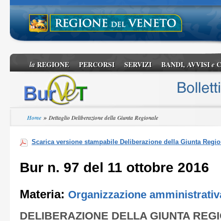
REGIONE
PERCORSI
SERVIZI
BANDI, AVVISI
C
la
e
»
Home
Dettaglio Deliberazione della Giunta Regionale
Scarica versione stampabile Deliberazione della Giunta Regio
Bur n. 97 del 11 ottobre 2016
Materia:
Organizzazione amministrativ
DELIBERAZIONE DELLA GIUNTA REG