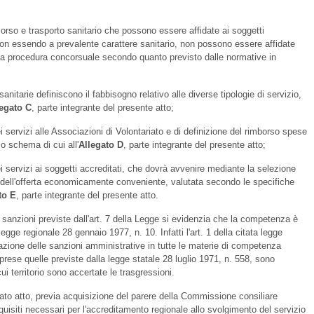
occorso e trasporto sanitario che possono essere affidate ai soggetti
, non essendo a prevalente carattere sanitario, non possono essere affidate
a procedura concorsuale secondo quanto previsto dalle normative in
anitarie definiscono il fabbisogno relativo alle diverse tipologie di servizio,
legato C
, parte integrante del presente atto;
 servizi alle Associazioni di Volontariato e di definizione del rimborso spese
o schema di cui all'
Allegato D
, parte integrante del presente atto;
i servizi ai soggetti accreditati, che dovrà avvenire mediante la selezione
e dell'offerta economicamente conveniente, valutata secondo le specifiche
to E
, parte integrante del presente atto.
e sanzioni previste dall'art. 7 della Legge si evidenzia che la competenza è
egge regionale 28 gennaio 1977, n. 10. Infatti l'art. 1 della citata legge
cazione delle sanzioni amministrative in tutte le materie di competenza
mprese quelle previste dalla legge statale 28 luglio 1971, n. 558, sono
i territorio sono accertate le trasgressioni.
arato atto, previa acquisizione del parere della Commissione consiliare
uisiti necessari per l'accreditamento regionale allo svolgimento del servizio