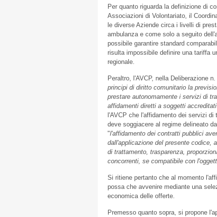
Per quanto riguarda la definizione di cos
Associazioni di Volontariato, il Coordi
le diverse Aziende circa i livelli di pre
ambulanza e come solo a seguito dell'a
possibile garantire standard comparabili 
risulta impossibile definire una tariffa 
regionale.
Peraltro, l'AVCP, nella Deliberazione n
principi di diritto comunitario la previ
prestare autonomamente i servizi di tra
affidamenti diretti a soggetti accredita
l'AVCP che l'affidamento dei servizi di 
deve soggiacere al regime delineato dag
"
l'affidamento dei contratti pubblici aven
dall'applicazione del presente codice, av
di trattamento, trasparenza, proporzio
concorrenti, se compatibile con l'oggett
Si ritiene pertanto che al momento l'aff
possa che avvenire mediante una selezi
economica delle offerte.
Premesso quanto sopra, si propone l'ap