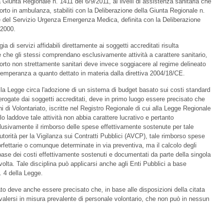
a Giunta Regionale n. 1411 del 6/9/2011, ai livelli di assistenza sanitaria che
orto in ambulanza, stabiliti con la Deliberazione della Giunta Regionale n.
e del Servizio Urgenza Emergenza Medica, definita con la Deliberazione
/2000.
gia di servizi affidabili direttamente ai soggetti accreditati risulta
re che gli stessi comprendano esclusivamente attività a carattere sanitario,
sporto non strettamente sanitari deve invece soggiacere al regime delineato
temperanza a quanto dettato in materia dalla direttiva 2004/18/CE.
della Legge circa l'adozione di un sistema di budget basato sui costi standard
erogate dai soggetti accreditati, deve in primo luogo essere precisato che
ni di Volontariato, iscritte nel Registro Regionale di cui alla Legge Regionale
o laddove tale attività non abbia carattere lucrativo e pertanto
lusivamente il rimborso delle spese effettivamente sostenute per tale
utorità per la Vigilanza sui Contratti Pubblici (AVCP), tale rimborso spese
orfettarie o comunque determinate in via preventiva, ma il calcolo degli
ase dei costi effettivamente sostenuti e documentati da parte della singola
volta. Tale disciplina può applicarsi anche agli Enti Pubblici a base
. 4 della Legge.
ato deve anche essere precisato che, in base alle disposizioni della citata
alersi in misura prevalente di personale volontario, che non può in nessun