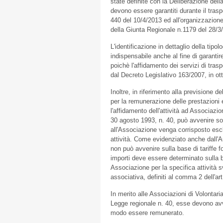
state definite con la Deliberazione dell
devono essere garantiti durante il trasp
440 del 10/4/2013 ed all'organizzazion
della Giunta Regionale n.1179 del 28/3
L'identificazione in dettaglio della tipolo
indispensabile anche al fine di garanti
poichè l'affidamento dei servizi di tra
dal Decreto Legislativo 163/2007, in ot
Inoltre, in riferimento alla previsione 
per la remunerazione delle prestazioni 
l'affidamento dell'attività ad Associazio
30 agosto 1993, n. 40, può avvenire sol
all'Associazione venga corrisposto esc
attività. Come evidenziato anche dall'A
non può avvenire sulla base di tariffe f
importi deve essere determinato sulla b
Associazione per la specifica attività s
associativa, definiti al comma 2 dell'art
In merito alle Associazioni di Volontari
Legge regionale n. 40, esse devono avv
modo essere remunerato.