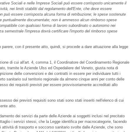
rative Sociali e nelle Imprese Sociali può essere corrisposto unicamente il
vità, nei limiti stabiliti dal regolamento dell'Ente, che deve essere
on può essere corrisposta alcuna forma di retribuzione; le spese sostenute
e puntualmente documentate; non è ammesso alcun rimborso spese
incompatibile con qualsiasi forma di lavoro subordinato o autonomo nei
a semestrale l'impresa dovrà certificare l'importo del rimborso spese
o parere, con il presente atto, quindi, si procede a dare attuazione alla legge
azione di cui all'art. 4, comma 1, il Coordinatore del Coordinamento Regionale
o, tramite le Aziende Ulss ed Ospedaliere del Veneto, giusta nota di
izione delle convenzioni e dei contratti in essere per individuare tutti i
orto sanitario sul territorio regionale da almeno cinque anni per conto delle
sso dei requisiti previsti per essere provvisoriamente accreditati allo
ossesso dei previsti requisiti sono stati sono stati inseriti nell'elenco di cui
sente atto.
damento dei servizi da parte delle Aziende ai soggetti inclusi nel precitato
ettaglio i servizi stessi, che la Legge identifica per macrocategorie, facendo
 di attività di trasporto e soccorso sanitario svolte dalle Aziende, che sono