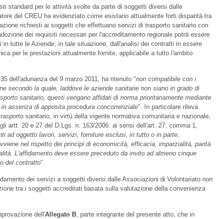
ti standard per le attività svolte da parte di soggetti diversi dalle
natore del CREU ha evidenziato come esistano attualmente forti disparità tra
stazione richiesti ai soggetti che effettuano servizi di trasporto sanitario con
dozione dei requisiti necessari per l'accreditamento regionale potrà essere
in tutte le Aziende; in tale situazione, dall'analisi dei contratti in essere
unica per le prestazioni attualmente fornite, applicabile a tutto l'ambito
. 35 dell'adunanza del 9 marzo 2011, ha ritenuto "
non compatibile con i
sione secondo la quale, laddove le aziende sanitarie non siano in grado di
sporto sanitario, questi vengano affidati di norma prioritariamente mediante
ti in assenza di apposita procedura concorrenziale
". In particolare rileva
trasporto sanitario, in virtù della vigente normativa comunitaria e nazionale,
li artt. 20 e 27 del D.Lgs. n. 163/2006: ai sensi dell'art. 27, comma 1,
ti ad oggetto lavori, servizi, forniture esclusi, in tutto o in parte,
viene nel rispetto dei principi di economicità, efficacia, imparzialità, parità
nalità. L'affidamento deve essere preceduto da invito ad almeno cinque
o del contratto
".
idamento dei servizi a soggetti diversi dalle Associazioni di Volontariato non
one tra i soggetti accreditati basata sulla valutazione della convenienza
provazione dell'
Allegato B
, parte integrante del presente atto, che in