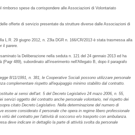
el rimborso spese da corrispondere alle Associazioni di Volontariato
delle offerte di servizio presentate da strutture diverse dalle Associazioni di
lla L.R. 29 giugno 2012, n. 23la DGR n. 166/CR/2013 è stata trasmessa alla
 il parere.
saminato la Deliberazione nella seduta n. 121 del 24 gennaio 2013 ed ha
 (Pagr 489), subordinato all'inserimento nell'Allegato B, dopo il paragrafo
Legge 8/11/1991, n. 381, le Cooperative Sociali possono utilizzare personale
a complementare rispetto all'equipaggio minimo stabilito dal contratto.
tituite ai sensi dell'art. 5 del Decreto Legislativo 24 mazo 2006, n. 55,
i servizi oggetto del contratto anche personale volontario, nel rispetto dei
del sopra citato Decreto Legislativo. Nella determinazione del numero di
eve essere considerato il personale che opera in regime libero professionale
in virtù del contratto per l'attività di soccorso e/o trasporto con ambulanza.
resa deve indicare in dettaglio la parte di attività svolta da personale