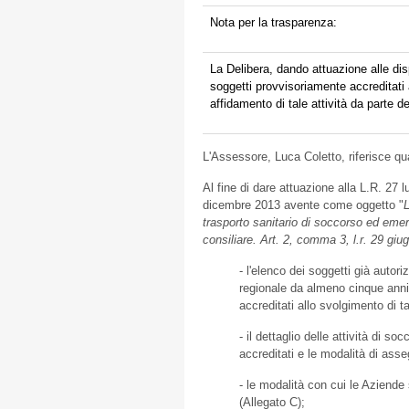
Nota per la trasparenza:
La Delibera, dando attuazione alle disp
soggetti provvisoriamente accreditati 
affidamento di tale attività da parte d
L'Assessore, Luca Coletto, riferisce q
Al fine di dare attuazione alla L.R. 27
dicembre 2013 avente come oggetto "
trasporto sanitario di soccorso ed emer
consiliare. Art. 2, comma 3, l.r. 29 giug
- l'elenco dei soggetti già autori
regionale da almeno cinque anni 
accreditati allo svolgimento di ta
- il dettaglio delle attività di s
accreditati e le modalità di asse
- le modalità con cui le Aziende s
(Allegato C);