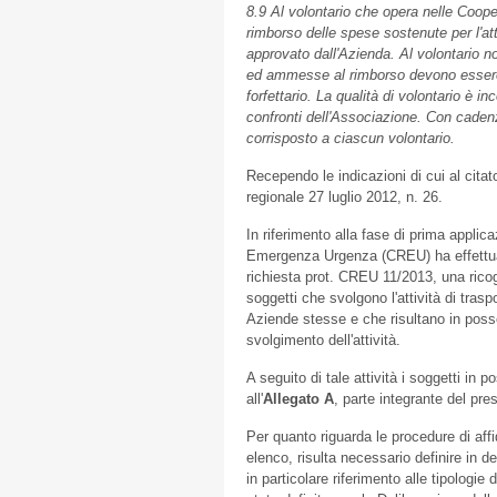
8.9
Al volontario che opera nelle Coope
rimborso delle spese sostenute per l'atti
approvato dall'Azienda. Al volontario n
ed ammesse al rimborso devono esser
forfettario. La qualità di volontario è 
confronti dell'Associazione.
Con cadenz
corrisposto a ciascun volontario.
Recependo le indicazioni di cui al citat
regionale 27 luglio 2012, n. 26.
In riferimento alla fase di prima applic
Emergenza Urgenza (CREU) ha effettuat
richiesta prot. CREU 11/2013, una ricogn
soggetti che svolgono l'attività di trasp
Aziende stesse e che risultano in posse
svolgimento dell'attività.
A seguito di tale attività i soggetti in p
all'
Allegato A
, parte integrante del pre
Per quanto riguarda le procedure di affi
elenco, risulta necessario definire in d
in particolare riferimento alle tipologie