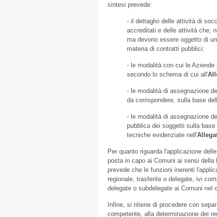
sintesi prevede:
- il dettaglio delle attività di s
accreditati e delle attività che
ma devono essere oggetto di un
materia di contratti pubblici;
- le modalità con cui le Aziende s
secondo lo schema di cui all'
Al
- le modalità di assegnazione dei
da corrispondere, sulla base dell
- le modalità di assegnazione de
pubblica dei soggetti sulla bas
tecniche evidenziate nell'
Allega
Per quanto riguarda l'applicazione dell
posta in capo ai Comuni ai sensi della l
prevede che le funzioni inerenti l'appli
regionale, trasferite o delegate, ivi co
delegate o subdelegate ai Comuni nel cu
Infine, si ritiene di procedere con sep
competente, alla determinazione dei req