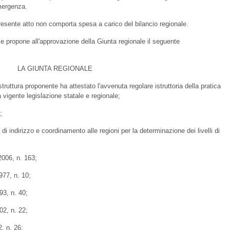
emergenza.
resente atto non comporta spesa a carico del bilancio regionale.
e e propone all'approvazione della Giunta regionale il seguente
LA GIUNTA REGIONALE
 struttura proponente ha attestato l'avvenuta regolare istruttoria della pratica
a vigente legislazione statale e regionale;
;
 indirizzo e coordinamento alle regioni per la determinazione dei livelli di
2006, n. 163;
977, n. 10;
93, n. 40;
02, n. 22;
, n. 26;