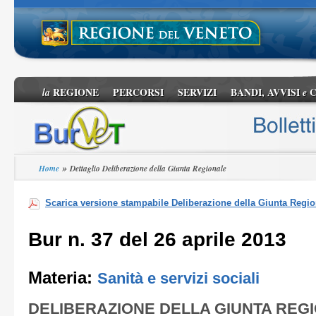
REGIONE
PERCORSI
SERVIZI
BANDI, AVVISI
C
la
e
»
Home
Dettaglio Deliberazione della Giunta Regionale
Scarica versione stampabile Deliberazione della Giunta Regio
Bur n. 37 del 26 aprile 2013
Materia:
Sanità e servizi sociali
DELIBERAZIONE DELLA GIUNTA REG