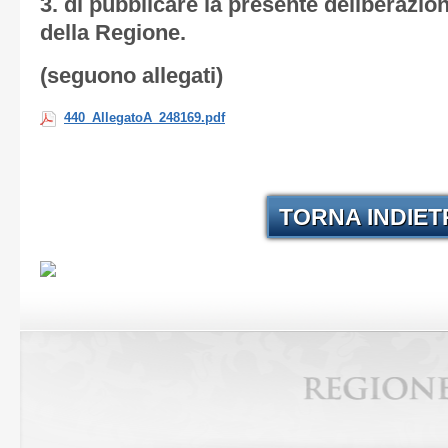
3. di pubblicare la presente deliberazion
della Regione.
(seguono allegati)
440_AllegatoA_248169.pdf
TORNA INDIE