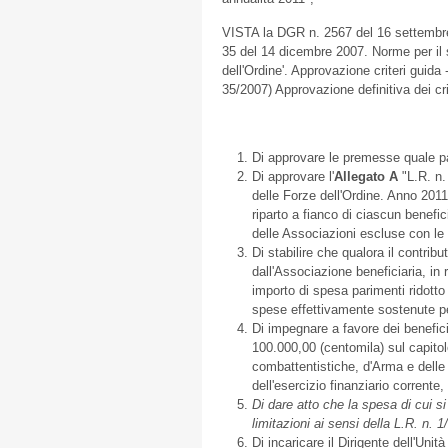
VISTA la DGR n. 2567 del 16 settembre
35 del 14 dicembre 2007. Norme per il 
dell'Ordine'. Approvazione criteri guida
35/2007) Approvazione definitiva dei cri
Di approvare le premesse quale pa
Di approvare l'
Allegato A
"L.R. n.
delle Forze dell'Ordine. Anno 201
riparto a fianco di ciascun benefi
delle Associazioni escluse con le 
Di stabilire che qualora il contribu
dall'Associazione beneficiaria, in 
importo di spesa parimenti ridotto
spese effettivamente sostenute per
Di impegnare a favore dei beneficia
100.000,00 (centomila) sul capito
combattentistiche, d'Arma e delle 
dell'esercizio finanziario corrente,
Di dare atto che la spesa di cui si
limitazioni ai sensi della L.R. n. 1
Di incaricare il Dirigente dell'Un