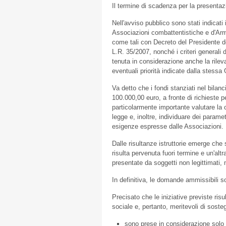
Il termine di scadenza per la presenta
Nell'avviso pubblico sono stati indicati 
Associazioni combattentistiche e d'Arma
come tali con Decreto del Presidente del
L.R. 35/2007, nonché i criteri generali 
tenuta in considerazione anche la rilevan
eventuali priorità indicate dalla stessa
Va detto che i fondi stanziati nel bilan
100.000,00 euro, a fronte di richieste p
particolarmente importante valutare la co
legge e, inoltre, individuare dei parametr
esigenze espresse dalle Associazioni.
Dalle risultanze istruttorie emerge c
risulta pervenuta fuori termine e un'alt
presentate da soggetti non legittimati, 
In definitiva, le domande ammissibili 
Precisato che le iniziative previste risu
sociale e, pertanto, meritevoli di sosteg
sono prese in considerazione solo l