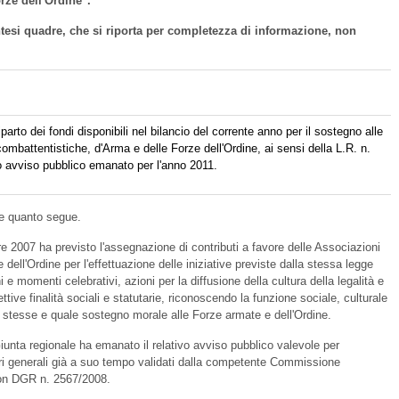
rze dell'Ordine".
entesi quadre, che si riporta per completezza di informazione, non
parto dei fondi disponibili nel bilancio del corrente anno per il sostegno alle
combattentistiche, d'Arma e delle Forze dell'Ordine, ai sensi della L.R. n.
o avviso pubblico emanato per l'anno 2011.
ce quanto segue.
e 2007 ha previsto l'assegnazione di contributi a favore delle Associazioni
dell'Ordine per l'effettuazione delle iniziative previste dalla stessa legge
 e momenti celebrativi, azioni per la diffusione della cultura della legalità e
ttive finalità sociali e statutarie, riconoscendo la funzione sociale, culturale
i stesse e quale sostegno morale alle Forze armate e dell'Ordine.
nta regionale ha emanato il relativo avviso pubblico valevole per
teri generali già a suo tempo validati dalla competente Commissione
 con DGR n. 2567/2008.