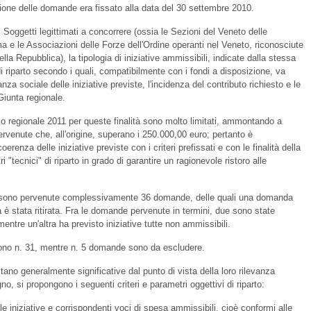
zione delle domande era fissato alla data del 30 settembre 2010.
i Soggetti legittimati a concorrere (ossia le Sezioni del Veneto delle
 e le Associazioni delle Forze dell'Ordine operanti nel Veneto, riconosciute
la Repubblica), la tipologia di iniziative ammissibili, indicate dalla stessa
di riparto secondo i quali, compatibilmente con i fondi a disposizione, va
za sociale delle iniziative previste, l'incidenza del contributo richiesto e le
 Giunta regionale.
cio regionale 2011 per queste finalità sono molto limitati, ammontando a
ervenute che, all'origine, superano i 250.000,00 euro; pertanto è
erenza delle iniziative previste con i criteri prefissati e con le finalità della
i "tecnici" di riparto in grado di garantire un ragionevole ristoro alle
he sono pervenute complessivamente 36 domande, delle quali una domanda
ra è stata ritirata. Fra le domande pervenute in termini, due sono state
mentre un'altra ha previsto iniziative tutte non ammissibili.
sono n. 31, mentre n. 5 domande sono da escludere.
ltano generalmente significative dal punto di vista della loro rilevanza
no, si propongono i seguenti criteri e parametri oggettivi di riparto:
e iniziative e corrispondenti voci di spesa ammissibili, cioè conformi alle