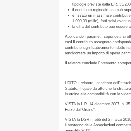
tipologie previste dalla L.R. 35/2007,
il contributo regionale non può sup
è fissato un massimale contributiv
1.000,00 (mille), fatti salvi eventual
la cifra del contributo può essere a
Applicando i parametri sopra detti si ot
casi il contributo assegnato corrispond
contributo significativamente ridotto ri
rendicontare un importo di spesa parime
Il relatore conclude l'intervento sotto
UDITO il relatore, incaricato dell'istru
Statuto, il quale dà atto che la struttu
in ordine alla compatibilità con la vigen
VISTA la L.R. 14 dicembre 2007, n. 35 
Forze dell'Ordine";
VISTA la DGR n. 565 del 2 marzo 2010 
il sostegno delle Associazioni combatte
annualità 2011";