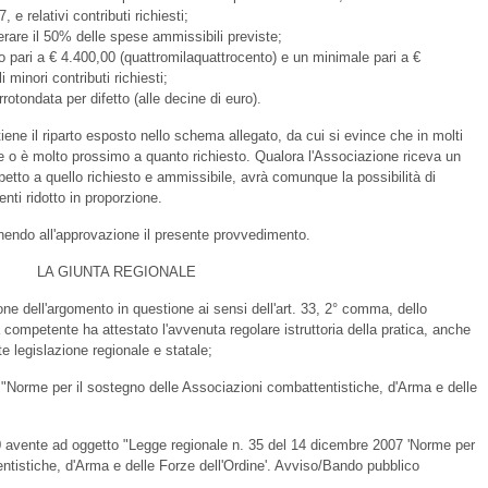
 e relativi contributi richiesti;
erare il 50% delle spese ammissibili previste;
o pari a € 4.400,00 (quattromilaquattrocento) e un minimale pari a €
i minori contributi richiesti;
rrotondata per difetto (alle decine di euro).
tiene il riparto esposto nello schema allegato, da cui si evince che in molti
e o è molto prossimo a quanto richiesto. Qualora l'Associazione riceva un
spetto a quello richiesto e ammissibile, avrà comunque la possibilità di
nti ridotto in proporzione.
ponendo all'approvazione il presente provvedimento.
LA GIUNTA REGIONALE
zione dell'argomento in questione ai sensi dell'art. 33, 2° comma, dello
ra competente ha attestato l'avvenuta regolare istruttoria della pratica, anche
te legislazione regionale e statale;
"Norme per il sostegno delle Associazioni combattentistiche, d'Arma e delle
avente ad oggetto "Legge regionale n. 35 del 14 dicembre 2007 'Norme per
ntistiche, d'Arma e delle Forze dell'Ordine'. Avviso/Bando pubblico