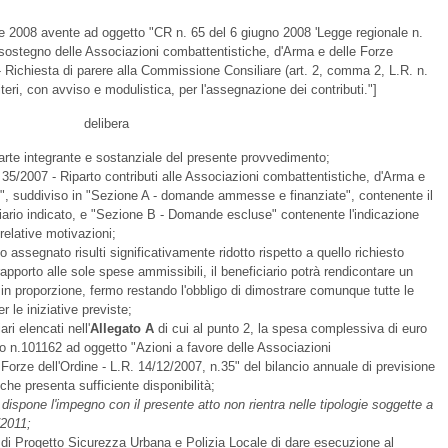
 2008 avente ad oggetto "CR n. 65 del 6 giugno 2008 'Legge regionale n.
sostegno delle Associazioni combattentistiche, d'Arma e delle Forze
 - Richiesta di parere alla Commissione Consiliare (art. 2, comma 2, L.R. n.
teri, con avviso e modulistica, per l'assegnazione dei contributi."]
delibera
rte integrante e sostanziale del presente provvedimento;
 35/2007 - Riparto contributi alle Associazioni combattentistiche, d'Arma e
1", suddiviso in "Sezione A - domande ammesse e finanziate", contenente il
ciario indicato, e "Sezione B - Domande escluse" contenente l'indicazione
relative motivazioni;
to assegnato risulti significativamente ridotto rispetto a quello richiesto
rapporto alle sole spese ammissibili, il beneficiario potrà rendicontare un
 in proporzione, fermo restando l'obbligo di dimostrare comunque tutte le
 le iniziative previste;
ri elencati nell'
Allegato A
di cui al punto 2, la spesa complessiva di euro
lo n.101162 ad oggetto "Azioni a favore delle Associazioni
Forze dell'Ordine - L.R. 14/12/2007, n.35" del bilancio annuale di previsione
 che presenta sufficiente disponibilità;
 dispone l'impegno con il presente atto non rientra nelle tipologie soggette a
/2011;
ità di Progetto Sicurezza Urbana e Polizia Locale di dare esecuzione al