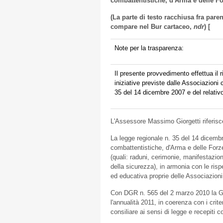
combattentistiche, d'Arma e delle Fo
(La parte di testo racchiusa fra par
compare nel Bur cartaceo,
ndr
) [
Note per la trasparenza:
Il presente provvedimento effettua il ri
iniziative previste dalle Associazioni 
35 del 14 dicembre 2007 e del relativ
L'Assessore Massimo Giorgetti riferis
La legge regionale n. 35 del 14 dicembr
combattentistiche, d'Arma e delle Forze 
(quali: raduni, cerimonie, manifestazioni
della sicurezza), in armonia con le rispe
ed educativa proprie delle Associazion
Con DGR n. 565 del 2 marzo 2010 la Giu
l'annualità 2011, in coerenza con i cri
consiliare ai sensi di legge e recepiti