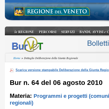
REGIONE
PERCORSI
SERVIZI
BANDI, AVVISI
C
la
e
»
Home
Dettaglio Deliberazione della Giunta Regionale
Scarica versione stampabile Deliberazione della Giunta Regio
Bur n. 64 del 06 agosto 2010
Materia:
Programmi e progetti (comunit
regionali)