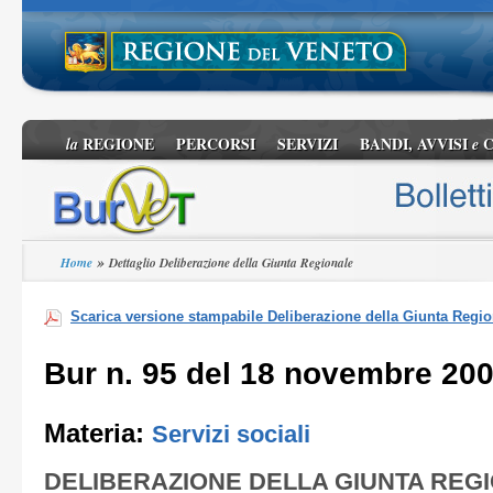
REGIONE
PERCORSI
SERVIZI
BANDI, AVVISI
C
la
e
»
Home
Dettaglio Deliberazione della Giunta Regionale
Scarica versione stampabile Deliberazione della Giunta Regio
Bur n. 95 del 18 novembre 20
Materia:
Servizi sociali
DELIBERAZIONE DELLA GIUNTA REG