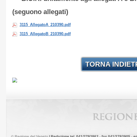
(seguono allegati)
3115_AllegatoA_210390.pdf
3115_AllegatoB_210390.pdf
TORNA INDIE
©
Regione del Veneto
| Redazione tel. 041/2792862 - fax 041/2792905 - em