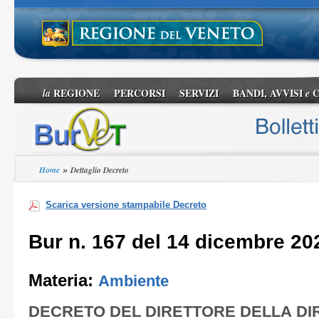
REGIONE
PERCORSI
SERVIZI
BANDI, AVVISI
C
la
e
»
Home
Dettaglio Decreto
Scarica versione stampabile Decreto
Bur n. 167 del 14 dicembre 20
Materia:
Ambiente
DECRETO DEL DIRETTORE DELLA DI